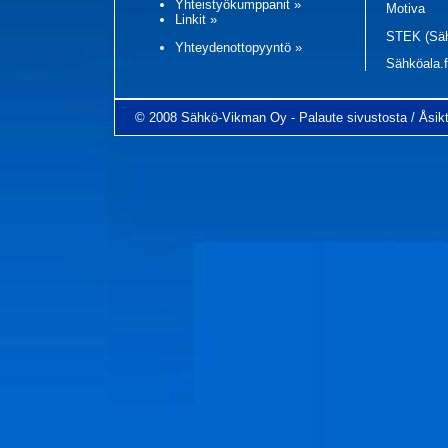
Yhteistyökumppanit »
Motiva
Linkit »
STEK (Säh
Yhteydenottopyyntö
»
Sähköala.f
© 2008 Sähkö-Vikman Oy -
Palaute sivustosta / Åsi