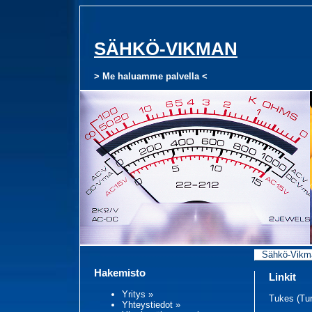
SÄHKÖ-VIKMAN
> Me haluamme palvella <
Sähkö-Vikma
Hakemisto
Linkit
Yritys
»
Tukes (Tur
Yhteystiedot »